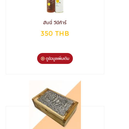
ฮันนี่ วีนีก้าร์
350 THB