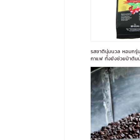
รสชาตินุ่มนวล หอมกรุ่น
‹
กาแฟ ทั้งยังช่วยป่าต้นน