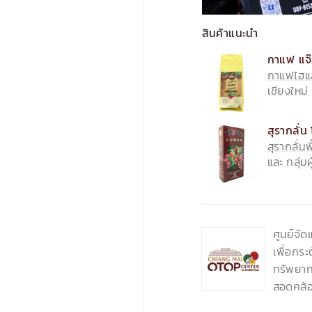
สินค้าแนะนำ
กาแฟ แจ๊
กาแฟไฮแล
เชียงใหม่
สุรากลั่น
สุรากลั่น
และ กลุ่ม
‹
ศูนย์จั
เพื่อกร
ทรัพยากร
สอดคล้อ