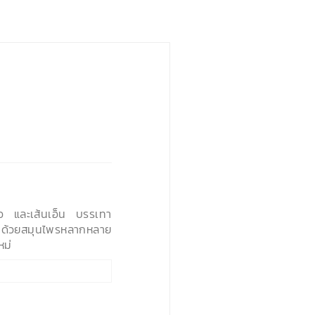
อ และเส้นเอ็น บรรเทา
ว ด้วยสมุนไพรหลากหลาย
หม่