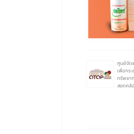
‹
ศูนย์จั
เพื่อกร
ทรัพยากร
สอดคล้อ