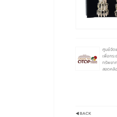
‹
ศูนย์จั
เพื่อกร
ทรัพยากร
สอดคล้อ