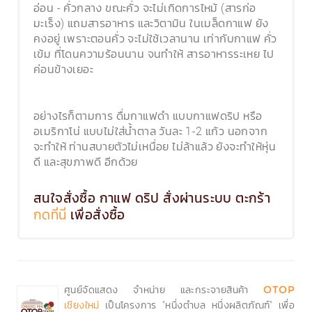
อ่อน - คั่วกลาง ขณะคั่ว จะไม่เกิดการไหม้ (สารก่อ
มะเร็ง) แถมสารอาหาร และวิตามิน ในเมล็ดกาแฟ ยัง
คงอยู่ เพราะตอนคั่ว จะไม่ใช้เวลานาน เท่ากับกาแฟ คั่ว
เข้ม ที่โดนความร้อนนาน จนทำให้ สารอาหารระเหย ไป
ค่อนข้างเยอะ
อย่างไรก็ตามการ ดื่มกาแฟดำ แบบกาแฟดริป หรือ
อเมริกาโน่ แบบไม่ใส่น้ำตาล วันละ 1-2 แก้ว นอกจาก
จะทำให้ ท่านสบายตัวไม่เหนื่อย ไม่ล้าแล้ว ยังจะทำให้หุ่น
ดี และสุขภาพดี อีกด้วย
สนใจสั่งซื้อ กาแฟ ดริป สั่งผ่านระบบ ตะกร้า
กดที่นี่
เพื่อสั่งซื้อ
ศูนย์จัดแสดง จำหน่าย และกระจายสินค้า
OTOP
เป็นโครงการ "หนึ่งตำบล หนึ่งผลิตภัณฑ์" เพื่อ
เชียงใหม่