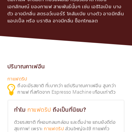
เอกลักษณ์ ของกาแฟ สายพันธ์นั้นๆ เช่น เอธิโอเปีย บาง
ตัว อาจมีกลิ่น สตรอว์เบอร์รี โคลัมเบีย บางตัว อาจมีกลิ่น
แอปเปิ้ล หรือ บราซิล อาจมีกลิ่น ช็อกโกแลต
ปริมาณคาเฟอีน
กาแฟดริป
ถึงจะมีรสชาติ ที่เบากว่า แต่ปริมาณคาเฟอีน สูงกว่า
กาแฟ ที่สกัดจาก Espresso Machine เกือบเท่าตัว
ทำไม
กาแฟดริป
ถึงเป็นที่นิยม?
ด้วยรสชาติ ที่หอมกลมกล่อม และดื่มง่าย แถมยังดีต่อ
สุขภาพ! เพราะ
ส่วนใหญ่จะใช้ กาแฟคั่ว
กาแฟดริป