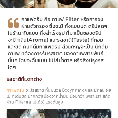
กาแฟดริป คือ กาแฟ Filter หรือการชง
ผ่านตัวกรอง ซึ่งจะมี ทั้งแบบบด ดริปสดๆ
ในร้าน กับแบบ กึ่งสำเร็จรูป ที่มาเป็นซองดริป
จะมี กลิ่น(Aroma) และรสชาติ(Taste) ที่หอม
และชัด คนที่ดื่มกาแฟดริป ส่วนใหญ่จะเป็น นักดื่ม
กาแฟ ที่ต้องการรับรสชาติ ของกาแฟสายพันธ์
นั้นๆ โดยจะดื่มแบบ ไม่ใส่น้ำตาล หรือสิ่งปรุงรส
ใดๆ
รสชาติที่แตกต่าง
จะมีรสชาติ ที่นุ่มนวล Bodyที่กลางๆ และมีกลิ่น ผล
กาแฟดริป
ไม้ ที่เด่นชัด มากกว่าเนื่องจากน้ำมัน น้อยกว่า เพราะเรา สกัด
ผ่าน Filter และไม่ได้ใช้ แรงดันสูง