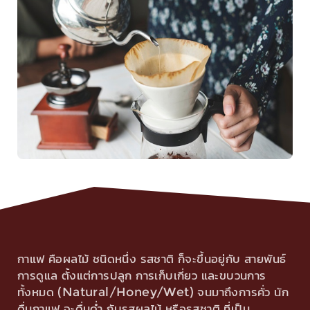
กาแฟ คือผลไม้ ชนิดหนึ่ง รสชาติ ก็จะขึ้นอยู่กับ สายพันธ์
การดูแล ตั้งแต่การปลูก การเก็บเกี่ยว และขบวนการ
ทั้งหมด (Natural/Honey/Wet) จนมาถึงการคั่ว นัก
ดื่มกาแฟ จะดื่มด่ำ กับรสผลไม้ หรือรสชาติ ที่เป็น