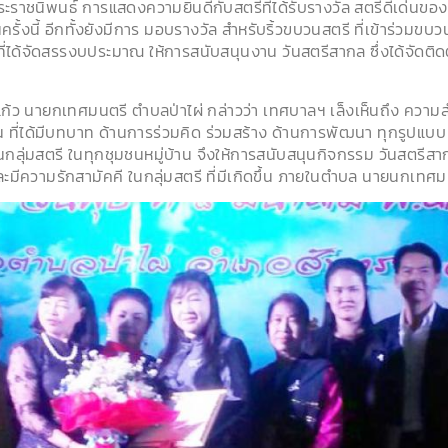
าชนิพนธ์ การแสดงความยินดีกับสตรีที่ได้รับรางวัล สตรีดีเด่นของอำ
รั้งนี้ อีกทั้งยังมีการ มอบรางวัล สำหรับริ้วขบวนสตรี ที่เข้าร่วมข
ี่ได้จัดสรรงบประมาณ ให้การสนับสนุนงาน วันสตรีสากล ซึ่งได้จัดติ
แก้ว นายกเทศมนตรี ตำบลป่าไผ่ กล่าวว่า เทศบาลฯ เล็งเห็นถึง ความ
น ที่ได้มีบทบาท ด้านการร่วมคิด ร่วมสร้าง ด้านการพัฒนา ทุกรูปแบบ
กลุ่มสตรี ในทุกชุมชนหมู่บ้าน จึงให้การสนับสนุนกิจกรรม วันสตรีสากล 
ละมีความรักสามัคคี ในกลุ่มสตรี ที่มีเกิดขึ้น ภายในตำบล นายนกเทศม