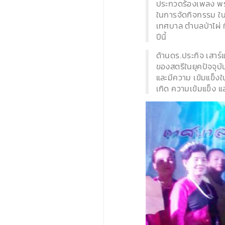
ประกวดร้องเพลง พระร
ในการจัดกิจกรรม ในค
เทศบาล ตำบลป่าไผ่ ท
ปีนี้
ด้านดร.ประกิจ เสาร์
ของสตรีในยุคปัจจุบั
และมีความ เข้มแข็งใน
เกิด ความเข้มแข็ง แ