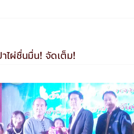
่าไผ่ชื่นมื่น! จัดเต็ม!