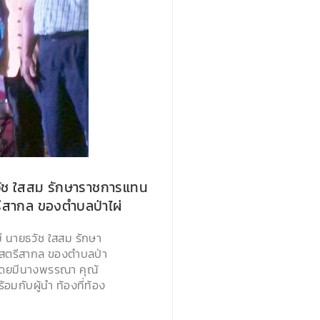
ธวัช ใสสม รักษาราชการแทน
รีสากล ของตำบลป่าไผ่
ม่ นายธวัช ใสสม รักษา
›
นสตรีสากล ของตำบลป่า
 โดยมีนางพรรณา คุณั
กับผู้นำ ท้องที่ท้อง