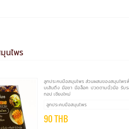
สมุนไพร
ลูกประคบมือสมุนไพร ส่วนผสมของสมุนไพรพื้
บเส้นตึง มือชา มือล็อค ปวดตามนิ้วมือ รั
ทอป เชียงใหม่
ลูกประคบมือสมุนไพร
90 THB