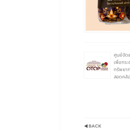
‹
ศูนย์จั
เพื่อกร
ทรัพยากร
สอดคล้อ