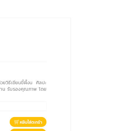
ิธีเขียนขี้ผึ้งน ศิลปะ
บ้าน รับรองคุณภาพ โดย